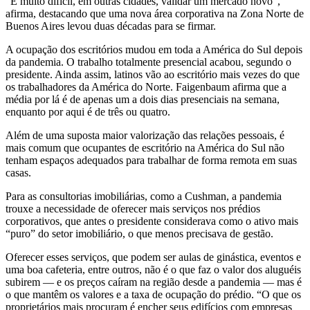
“É muito difícil, em outras cidades, validar um mercado novo”,
afirma, destacando que uma nova área corporativa na Zona Norte de
Buenos Aires levou duas décadas para se firmar.
A ocupação dos escritórios mudou em toda a América do Sul depois
da pandemia. O trabalho totalmente presencial acabou, segundo o
presidente. Ainda assim, latinos vão ao escritório mais vezes do que
os trabalhadores da América do Norte. Faigenbaum afirma que a
média por lá é de apenas um a dois dias presenciais na semana,
enquanto por aqui é de três ou quatro.
Além de uma suposta maior valorização das relações pessoais, é
mais comum que ocupantes de escritório na América do Sul não
tenham espaços adequados para trabalhar de forma remota em suas
casas.
Para as consultorias imobiliárias, como a Cushman, a pandemia
trouxe a necessidade de oferecer mais serviços nos prédios
corporativos, que antes o presidente considerava como o ativo mais
“puro” do setor imobiliário, o que menos precisava de gestão.
Oferecer esses serviços, que podem ser aulas de ginástica, eventos e
uma boa cafeteria, entre outros, não é o que faz o valor dos aluguéis
subirem — e os preços caíram na região desde a pandemia — mas é
o que mantêm os valores e a taxa de ocupação do prédio. “O que os
proprietários mais procuram é encher seus edifícios com empresas