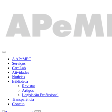
Ir
para
o
conteúdo
A APeMEC
Serviços
CreaLab
Atividades
Notícias
Biblioteca
Revistas
Artigos
Legislação Profissional
Transparência
Contato