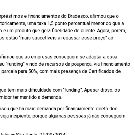
mpréstimos e financiamentos do Bradesco, afirmou que o
istoricamente, uma taxa 1,5 ponto percentual menor do que a
o é um produto que gera fidelidade do cliente. Agora, porém,
os estão “mais suscetíveis a repassar esse preço” ao
a, afirmou que as empresas conseguem se adaptar a essa
seu “funding” vindo de recursos da poupança, via financiamento
 parcela para 50%, com mais presença de Certificados de
que tem mais dificuldade com “funding”. Apesar disso, os
umidor ter mantido a demanda.
alisou que há mais demanda por financiamento direto dos
 seja incipiente, porque algumas pessoas já não conseguem
 Valor — São Paulo, 24/09/2024