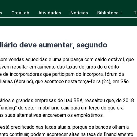
s
CreaLab
Atividades
Notícias
Biblioteca
T
liário deve aumentar, segundo
o com vendas aquecidas e uma poupança com saldo estável, que
vem resultar em aumento das taxas de juros do crédito
e de incorporadoras que participam do Incorpora, fórum da
iárias (Abrainc), que acontece nesta terça-feira (24), em São
liários e grandes empresas do Itaú BBA, ressaltou que, de 2018
funding” do setor imobiliário caiu para um terço do que era.
 as suas alternativas encarecem os empréstimos.
está precificado nas taxas atuais, porque os bancos olham a
nto continuar, podem acontecer altas na taxa de financiamento