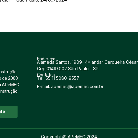
Endereço:
Alameda Santos, 1909- 4º andar Cerqueira César
Cep.01419.002 São Paulo - SP
nstrução
Contatos:
Tel: 55 11 5080-9557
o de 2000
u a APeMEC
E-mail: apemec@apemec.com.br
onstrução
ite
Copyright @ APeMEC 2024