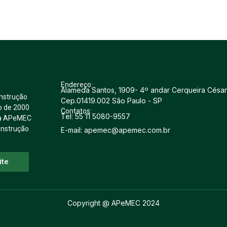
Endereço:
Alameda Santos, 1909- 4º andar Cerqueira César
nstrução
Cep.01419.002 São Paulo - SP
o de 2000
Contatos:
Tel: 55 11 5080-9557
u a APeMEC
onstrução
E-mail: apemec@apemec.com.br
ite
Copyright @ APeMEC 2024