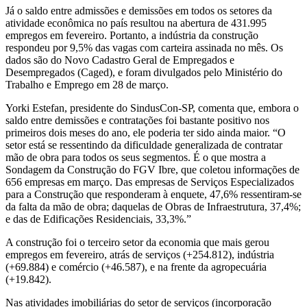
Já o saldo entre admissões e demissões em todos os setores da
atividade econômica no país resultou na abertura de 431.995
empregos em fevereiro. Portanto, a indústria da construção
respondeu por 9,5% das vagas com carteira assinada no mês. Os
dados são do Novo Cadastro Geral de Empregados e
Desempregados (Caged), e foram divulgados pelo Ministério do
Trabalho e Emprego em 28 de março.
Yorki Estefan, presidente do SindusCon-SP, comenta que, embora o
saldo entre demissões e contratações foi bastante positivo nos
primeiros dois meses do ano, ele poderia ter sido ainda maior. “O
setor está se ressentindo da dificuldade generalizada de contratar
mão de obra para todos os seus segmentos. É o que mostra a
Sondagem da Construção do FGV Ibre, que coletou informações de
656 empresas em março. Das empresas de Serviços Especializados
para a Construção que responderam à enquete, 47,6% ressentiram-se
da falta da mão de obra; daquelas de Obras de Infraestrutura, 37,4%;
e das de Edificações Residenciais, 33,3%.”
A construção foi o terceiro setor da economia que mais gerou
empregos em fevereiro, atrás de serviços (+254.812), indústria
(+69.884) e comércio (+46.587), e na frente da agropecuária
(+19.842).
Nas atividades imobiliárias do setor de serviços (incorporação