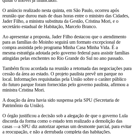
quitar o imóvel já financiado.
O anúncio realizado nesta quinta, em São Paulo, ocorreu após
reunião que durou mais de duas horas entre o ministro das Cidades,
Jader Filho, a ministra substituta da Gestão, Cristina Mori, e o
secretário estadual de Habitação, Marcelo Branco.
Ao apresentar a proposta, Jader Filho destacou que o atendimento
para as famílias do Moinho seguirá um formato excepcional de
compra assistida pelo programa Minha Casa Minha Vida. É a
mesma estratégia adotada pelo governo federal para assistir famílias
atingidas pelas enchentes no Rio Grande do Sul no ano passado.
Também ficou acordada na reunião a retomada das negociações para
cessão da área ao estado. O projeto paulista prevê um parque no
local. Informações requisitadas pela União sobre o caráter público
do futuro parque foram fornecidas pelo governo paulista, afirmou a
ministra Cristina Mori.
A doação da área havia sido suspensa pela SPU (Secretaria de
Patrimônio da União).
O órgão justificou a decisão sob a alegação de que o governo Lula
discorda da forma como o estado tem realizado a demolição das
casas —a SPU diz autorizar apenas um desmonte parcial, para evitar
a reocupação, e não a derrubada completa das habitações.