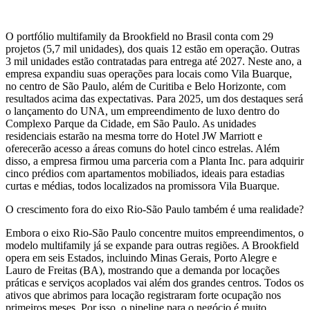
O portfólio multifamily da Brookfield no Brasil conta com 29
projetos (5,7 mil unidades), dos quais 12 estão em operação. Outras
3 mil unidades estão contratadas para entrega até 2027. Neste ano, a
empresa expandiu suas operações para locais como Vila Buarque,
no centro de São Paulo, além de Curitiba e Belo Horizonte, com
resultados acima das expectativas. Para 2025, um dos destaques será
o lançamento do UNA, um empreendimento de luxo dentro do
Complexo Parque da Cidade, em São Paulo. As unidades
residenciais estarão na mesma torre do Hotel JW Marriott e
oferecerão acesso a áreas comuns do hotel cinco estrelas. Além
disso, a empresa firmou uma parceria com a Planta Inc. para adquirir
cinco prédios com apartamentos mobiliados, ideais para estadias
curtas e médias, todos localizados na promissora Vila Buarque.
O crescimento fora do eixo Rio-São Paulo também é uma realidade?
Embora o eixo Rio-São Paulo concentre muitos empreendimentos, o
modelo multifamily já se expande para outras regiões. A Brookfield
opera em seis Estados, incluindo Minas Gerais, Porto Alegre e
Lauro de Freitas (BA), mostrando que a demanda por locações
práticas e serviços acoplados vai além dos grandes centros. Todos os
ativos que abrimos para locação registraram forte ocupação nos
primeiros meses. Por isso, o pipeline para o negócio é muito