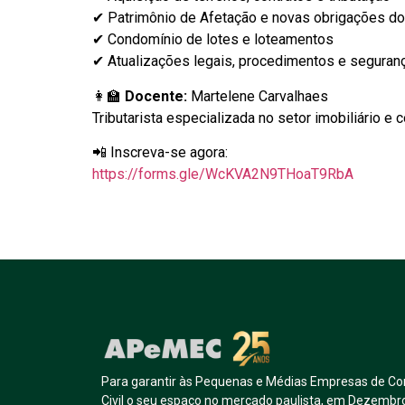
✔ Patrimônio de Afetação e novas obrigações do
✔ Condomínio de lotes e loteamentos
✔ Atualizações legais, procedimentos e segurança
👩‍🏫
Docente:
Martelene Carvalhaes
Tributarista especializada no setor imobiliário e c
📲 Inscreva-se agora:
https://forms.gle/WcKVA2N9THoaT9RbA
Para garantir às Pequenas e Médias Empresas de Co
Civil o seu espaço no mercado paulista, em Dezembr