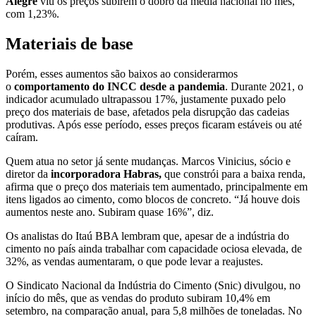
Alegre
viu os preços subirem o dobro da média nacional no mês,
com 1,23%.
Materiais de base
Porém, esses aumentos são baixos ao considerarmos
o
comportamento do INCC desde a pandemia
. Durante 2021, o
indicador acumulado ultrapassou 17%, justamente puxado pelo
preço dos materiais de base, afetados pela disrupção das cadeias
produtivas. Após esse período, esses preços ficaram estáveis ou até
caíram.
Quem atua no setor já sente mudanças. Marcos Vinicius, sócio e
diretor da
incorporadora Habras,
que constrói para a baixa renda,
afirma que o preço dos materiais tem aumentado, principalmente em
itens ligados ao cimento, como blocos de concreto. “Já houve dois
aumentos neste ano. Subiram quase 16%”, diz.
Os analistas do Itaú BBA lembram que, apesar de a indústria do
cimento no país ainda trabalhar com capacidade ociosa elevada, de
32%, as vendas aumentaram, o que pode levar a reajustes.
O Sindicato Nacional da Indústria do Cimento (Snic) divulgou, no
início do mês, que as vendas do produto subiram 10,4% em
setembro, na comparação anual, para 5,8 milhões de toneladas. No