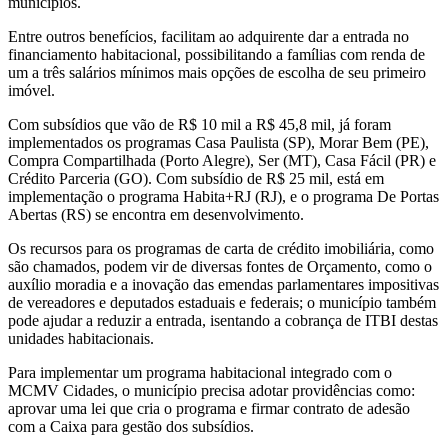
municípios.
Entre outros benefícios, facilitam ao adquirente dar a entrada no
financiamento habitacional, possibilitando a famílias com renda de
um a três salários mínimos mais opções de escolha de seu primeiro
imóvel.
Com subsídios que vão de R$ 10 mil a R$ 45,8 mil, já foram
implementados os programas Casa Paulista (SP), Morar Bem (PE),
Compra Compartilhada (Porto Alegre), Ser (MT), Casa Fácil (PR) e
Crédito Parceria (GO). Com subsídio de R$ 25 mil, está em
implementação o programa Habita+RJ (RJ), e o programa De Portas
Abertas (RS) se encontra em desenvolvimento.
Os recursos para os programas de carta de crédito imobiliária, como
são chamados, podem vir de diversas fontes de Orçamento, como o
auxílio moradia e a inovação das emendas parlamentares impositivas
de vereadores e deputados estaduais e federais; o município também
pode ajudar a reduzir a entrada, isentando a cobrança de ITBI destas
unidades habitacionais.
Para implementar um programa habitacional integrado com o
MCMV Cidades, o município precisa adotar providências como:
aprovar uma lei que cria o programa e firmar contrato de adesão
com a Caixa para gestão dos subsídios.