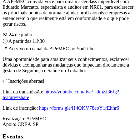
A APeMEC convida você para uma masterclass imperdível com
Eduardo Marcatto, especialista e auditor em NR01, para esclarecer
os principais pontos da norma e ajudar profissionais e empresas a
entenderem o que realmente está em conformidade e o que pode
gerar riscos.
📅 24 de junho
🕚 A partir das 11h30
📍 Ao vivo no canal da APeMEC no YouTube
Uma oportunidade para atualizar seus conhecimentos, esclarecer
dúvidas e acompanhar as mudanças que impactam diretamente a
gestão de Segurança e Saúde no Trabalho.
✅ Inscrições abertas!
Link da transmissão:
https://youtube.com/live/_ltimZI36Jg?
feature=share
Link de inscrição:
https://forms.gle/H4QKV78eoY1rEhhr6
Realização: APeMEC
Apoio: CREA-SP
Eventos