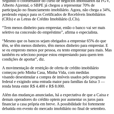
Segundo o coordenador do curso de negócios imobiliários da FGV,
Alberto Ajzental, o SBPE já chegou a representar 70% de
participação no financiamento imobiliário. Agora, não chega a 34%,
perdendo espaço para os Certificados de Recebíveis Imobiliários
(CRIs) e as Letras de Crédito Imobiliário (LCIs).
“Tem menos dinheiro para emprestar, então o banco vai ser mais
seletivo na concessão do empréstimo”, afirma o especialista.
“Mesmo que os bancos sejam obrigados a emprestar 65% do que
têm, se têm menos dinheiro, têm menos dinheiro para emprestar. E
se eu empresto menos por pessoa, eu tento emprestar para mais. Mas
também eu seleciono porque estou emprestando para quem tem
condições de aportar”, diz.
A movimentação de restrição de oferta de crédito imobiliário
começou pelo Minha Casa, Minha Vida, com medidas
visando desestimular a compra de imóveis usados pelo programa
federal e exigindo uma entrada maior para famílias da faixa 3 —
renda bruta entre R$ 4.400 e R$ 8.000.
Além das mudanças anunciadas, há a expectativa de que a Caixa e
demais operadores do crédito optem por aumentar os juros para
financiar a
casa própria
em breve. A possibilidade foi fortemente
debatida em evento do mercado imobiliário no final de setembro.