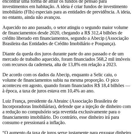
encontrar uma forma de atrair os fundos de pensão para
investimentos em habitação. A ideia é criar fundos de investimento
imobiliário (FIIs) especiais para as entidades de previdência. A ideia,
no entanto, ainda não avançou.
Aquecido no ano passado, o setor atingiu o segundo maior volume
de financiamentos desde 2020, chegando a R$ 312,4 bilhões de
crédito liberado em financiamentos, segundo a Abecip (Associação
Brasileira das Entidades de Crédito Imobiliário e Poupança).
Diante da queda dos juros durante parte do ano passado e de um
mercado de trabalho aquecido, foram financiados 568,2 mil imóveis
com recursos da caderneta, alta de 13,8% em relação a 2023.
De acordo com os dados da Abecip, enquanto a Selic caiu, o
volume de financiamentos subiu na mesma proporção. O pico
aconteceu em agosto, quando foram financiados R$ 18,4 bilhões —
à época, a taxa de juros estava em 10,4% ao ano.
Luiz França, presidente da Abrainc (Associação Brasileira de
Incorporadoras Imobiliárias), defende que a injeção de dinheiro com
a redução no compulsório seja revertida exclusivamente para o
financiamento imobiliário. Do contrário, esse dinheiro irá para
consumo e pressionará a inflação.
“O aumento da taxa de juros serve justamente para enxugar dinheiro