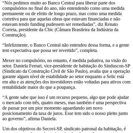
“Nós pedimos muito ao Banco Central para liberar parte dos
compulsórios no final do ano, não entendendo como uma medida
permanente ou de efeito de longo prazo, mas como uma medida
corretiva para que aquelas obras que estavam financiadas e não
estavam tendo funding pudessem ser remediadas”, diz Renato
Correia, presidente da Cbic (Câmara Brasileira da Indústria da
Construção).
“Infelizmente, o Banco Central não entendeu dessa forma, e a gente
tem expectativa que possa ser revertido”, completa.
Mexer no compulsório, no entanto, é medida paliativa, na visão do
setor. Daniela Ferrari, vice-presidente de habitação do Sinduscon-SP
(Sindicato da Construção Civil de São Paulo), avalia que a operação
garante algum nível de estabilidade ao setor enquanto a Selic está
em alta e as atenções dos investidores estão voltadas para ativos com
rentabilidade maior do que a poupança.
“A gente sabe que isso é um recurso pequeno, algo que pode ajudar
o mercado com três, quatro meses, mas também é uma perspectiva
de passar por um pior momento aguardando um novo
posicionamento da taxa de juros. Esse tem sido o nosso pleito junto
ao governo”, afirma Daniela.
Um dos objetivos do Secovi-SP, sindicato patronal da habitação, é