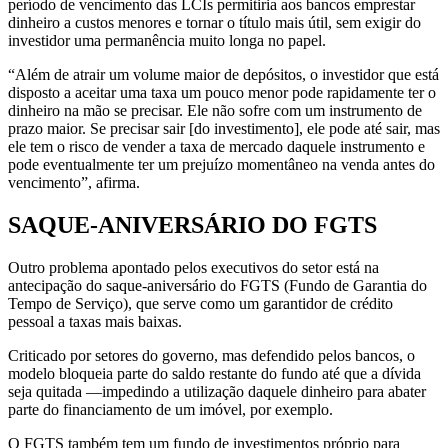
período de vencimento das LCIs permitiria aos bancos emprestar
dinheiro a custos menores e tornar o título mais útil, sem exigir do
investidor uma permanência muito longa no papel.
“Além de atrair um volume maior de depósitos, o investidor que está
disposto a aceitar uma taxa um pouco menor pode rapidamente ter o
dinheiro na mão se precisar. Ele não sofre com um instrumento de
prazo maior. Se precisar sair [do investimento], ele pode até sair, mas
ele tem o risco de vender a taxa de mercado daquele instrumento e
pode eventualmente ter um prejuízo momentâneo na venda antes do
vencimento”, afirma.
SAQUE-ANIVERSÁRIO DO FGTS
Outro problema apontado pelos executivos do setor está na
antecipação do saque-aniversário do FGTS (Fundo de Garantia do
Tempo de Serviço), que serve como um garantidor de crédito
pessoal a taxas mais baixas.
Criticado por setores do governo, mas defendido pelos bancos, o
modelo bloqueia parte do saldo restante do fundo até que a dívida
seja quitada —impedindo a utilização daquele dinheiro para abater
parte do financiamento de um imóvel, por exemplo.
O FGTS também tem um fundo de investimentos próprio para