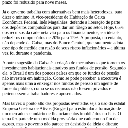
prazo foi reduzido para nove meses.
Já o governo trabalha com alternativas bem mais heterodoxas, para
dizer o mínimo. A vice-presidente de Habitação da Caixa
Econômica Federal, Inês Magalhães, defende a liberação de parte
dos depósitos compulsórios para dar um fôlego ao setor. Hoje, 65%
dos recursos da caderneta vão para os financiamentos, e a ideia é
reduzir os compulsórios de 20% para 15%. A proposta, no entanto,
não depende da Caixa, mas do Banco Central, que raramente adota
esse tipo de medida em razão de seus riscos inflacionários – a última
vez foi durante a pandemia.
A outra sugestão da Caixa é a criação de mecanismos que tornem os
investimentos habitacionais atrativos aos fundos de pensão. Segundo
ela, o Brasil é um dos poucos países em que os fundos de pensão
não investem em habitação. Como se pode perceber, a executiva é
apenas mais uma a enxergar nos fundos de pensão um agente de
fomento público, como se os recursos não fossem privados e
pertencessem a trabalhadores e aposentados.
Mas talvez o ponto alto das propostas aventadas seja o uso da estatal
Empresa Gestora de Ativos (Emgea) para estimular a formação de
um mercado secundário de financiamentos imobiliários no País. O
tema fez parte de uma medida provisória que caducou no fim de
agosto, mas o governo não parece ter desistido da ideia e discute