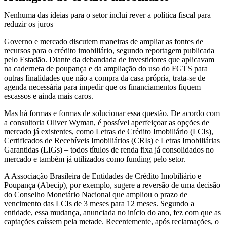
Nenhuma das ideias para o setor inclui rever a política fiscal para
reduzir os juros
Governo e mercado discutem maneiras de ampliar as fontes de
recursos para o crédito imobiliário, segundo reportagem publicada
pelo Estadão. Diante da debandada de investidores que aplicavam
na caderneta de poupança e da ampliação do uso do FGTS para
outras finalidades que não a compra da casa própria, trata-se de
agenda necessária para impedir que os financiamentos fiquem
escassos e ainda mais caros.
Mas há formas e formas de solucionar essa questão. De acordo com
a consultoria Oliver Wyman, é possível aperfeiçoar as opções de
mercado já existentes, como Letras de Crédito Imobiliário (LCIs),
Certificados de Recebíveis Imobiliários (CRIs) e Letras Imobiliárias
Garantidas (LIGs) – todos títulos de renda fixa já consolidados no
mercado e também já utilizados como funding pelo setor.
A Associação Brasileira de Entidades de Crédito Imobiliário e
Poupança (Abecip), por exemplo, sugere a reversão de uma decisão
do Conselho Monetário Nacional que ampliou o prazo de
vencimento das LCIs de 3 meses para 12 meses. Segundo a
entidade, essa mudança, anunciada no início do ano, fez com que as
captações caíssem pela metade. Recentemente, após reclamações, o